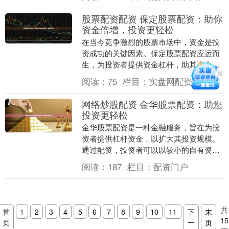
佳的配资选择。 ....
股票配资配资 保定股票配资：助你
资金倍增，投资更轻松
在当今竞争激烈的股票市场中，资金是投
资成功的关键因素。保定股票配资应运而
生，为投资者提供资金杠杆，助其资金倍
增，轻松投资。 **高利息：**配资平台收
阅读：
75
栏目：
实盘网配资
取高额利息....
网络炒股配资 金华股票配资：助您
投资更轻松
金华股票配资是一种金融服务，旨在为投
资者提供杠杆资金，以扩大其投资规模。
通过配资，投资者可以以较小的自有资金
撬动更大的资金，从而提高潜在收益。 *
阅读：
187
栏目：
配资门户
**资金安全....
共
首
1
2
3
4
5
6
7
8
9
10
11
下
末
15
页
一
页