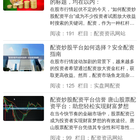
的标题，均在以内：
在股市行情起伏不定的今天，“如何配资炒
股配资平台”成为不少投资者试图放大收益
时搜索的关键词。配资，作为一种杠杆工
具，仿佛是一把能瞬间撬动更大财富的魔
阅读：
191
栏目：
配资资讯网站
法钥匙，吸引....
配资炒股平台如何选择？安全配资
指南
在股市行情波动加剧的背景下，越来越多
的投资者希望通过配资放大资金杠杆，获
取更高收益。然而，配资市场鱼龙混杂，
如何选择一个安全可靠的配资平台成为投
阅读：
125
栏目：
实盘网配资
资者面临的首要问....
配资炒股配资平台信誉 唐山股票配
资平台：助您轻松实现财富梦想
在当今快节奏的金融市场中，股票配资已
成为投资者实现财富梦想的有效途径。唐
山股票配资平台凭借其专业性和可靠性配
资炒股配资平台信誉，为投资者提供了绝
阅读：
99
栏目：
配资资讯网站