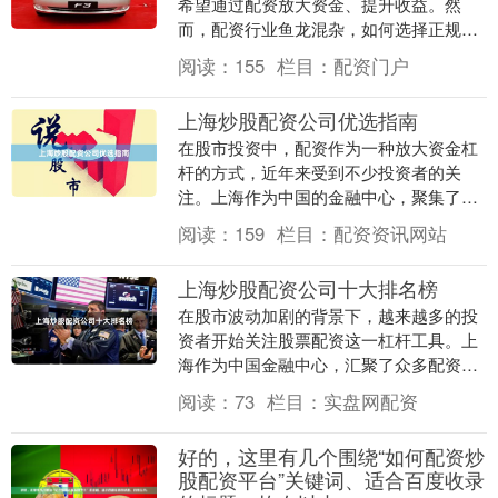
希望通过配资放大资金、提升收益。然
而，配资行业鱼龙混杂，如何选择正规机
构、识别潜在风险，成为每位投资者必须
阅读：
155
栏目：
配资门户
掌握的核心技能。本....
上海炒股配资公司优选指南
在股市投资中，配资作为一种放大资金杠
杆的方式，近年来受到不少投资者的关
注。上海作为中国的金融中心，聚集了大
量的配资公司。面对市场上众多的配资平
阅读：
159
栏目：
配资资讯网站
台，如何选择一家正....
上海炒股配资公司十大排名榜
在股市波动加剧的背景下，越来越多的投
资者开始关注股票配资这一杠杆工具。上
海作为中国金融中心，汇聚了众多配资机
构。然而，面对市场上鱼龙混杂的平台，
阅读：
73
栏目：
实盘网配资
如何选择一家正规....
好的，这里有几个围绕“如何配资炒
股配资平台”关键词、适合百度收录